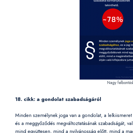
Nagy felbontá
18. cikk: a gondolat szabadságáról
Minden személynek joga van a gondolat, a lelkiismeret 
és a meggyőződés megváltoztatásának szabadságát, val
mind együttesen, mind a nyilvánosság előtt, mind a mag