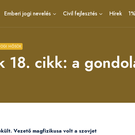
Emberi jogi nevelés
Civil fejlesztés
Hírek
1
JOGI HŐSÖK
k 18. cikk: a gondo
kült. Vezető magfizikusa volt a szovjet