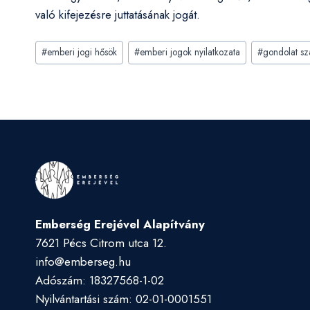
való kifejezésre juttatásának jogát.
Post
#
emberi jogi hősök
#
emberi jogok nyilatkozata
#
gondolat s
Tags:
Emberség Erejével Alapítvány
7621 Pécs Citrom utca 12.
info@emberseg.hu
Adószám: 18327568-1-02
Nyilvántartási szám: 02-01-0001551