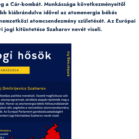
eg a Cár-bombát. Munkássága következményeitől
ább kiábrándulva idővel az atomenergia békés
a nemzetközi atomcsendezmény születését. Az Európai
jogi kitüntetése Szaharov nevét viseli.