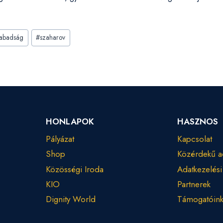
zabadság
#
szaharov
HONLAPOK
HASZNOS
Pályázat
Kapcsolat
Shop
Közérdekű a
Közösségi Iroda
Adatkezelési
KIO
Partnerek
Dignity World
Támogatóin