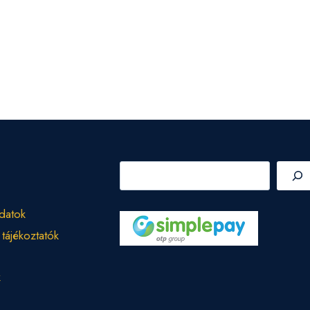
Keresés
datok
 tájékoztatók
k