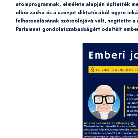
atomprogramnak, elmélete alapján építették m
elborzadva és a szovjet diktatúrából egyre ink
felhasználásának szószólójává vált, segítette 
Parlament gondolatszabadságért odaítélt emberi 