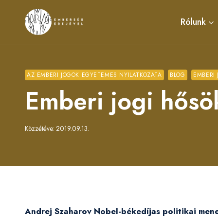
Skip
to
Rólunk
content
AZ EMBERI JOGOK EGYETEMES NYILATKOZATA
BLOG
EMBERI 
Emberi jogi hősö
Közzétéve:
2019.09.13.
Andrej Szaharov Nobel-békedíjas politikai mene