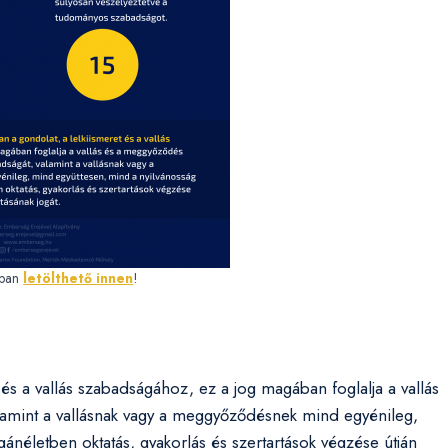
sban
letölthető innen
!
és a vallás szabadságához, ez a jog magában foglalja a vallás
amint a vallásnak vagy a meggyőződésnek mind egyénileg,
ánéletben oktatás, gyakorlás és szertartások végzése útján