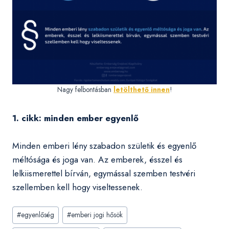
Nagy felbontásban
letölthető innen
!
1. cikk: minden ember egyenlő
Minden emberi lény szabadon születik és egyenlő
méltósága és joga van. Az emberek, ésszel és
lelkiismerettel bírván, egymással szemben testvéri
szellemben kell hogy viseltessenek.
Post
#
egyenlőség
#
emberi jogi hősök
Tags: