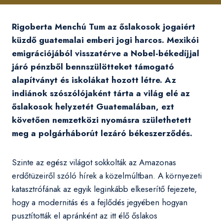
Rigoberta Menchú Tum az őslakosok jogaiért
küzdő guatemalai emberi jogi harcos. Mexikói
emigrációjából visszatérve a Nobel-békedíjjal
járó pénzből bennszülötteket támogató
alapítványt és iskolákat hozott létre. Az
indiánok szószólójaként tárta a világ elé az
őslakosok helyzetét Guatemalában, ezt
követően nemzetközi nyomásra születhetett
meg a polgárháborút lezáró békeszerződés.
Szinte az egész világot sokkolták az Amazonas
erdőtüzeiről szóló hírek a közelmúltban. A környezeti
katasztrófának az egyik leginkább elkeserítő fejezete,
hogy a modernitás és a fejlődés jegyében hogyan
pusztították el apránként az itt élő őslakos