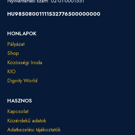
Nyilvántartási szám: 02-01-0001551
HU98508001111532776500000000
HONLAPOK
Pályázat
Shop
Közösségi Iroda
KIO
Dignity World
HASZNOS
Kapcsolat
Közérdekű adatok
Adatkezelési tájékoztatók