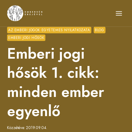
Skip
to
content
AZ EMBERI JOGOK EGYETEMES NYILATKOZATA
BLOG
EMBERI JOGI HŐSÖK
Emberi jogi
hősök 1. cikk:
minden ember
egyenlő
Közzétéve:
2019.09.04.