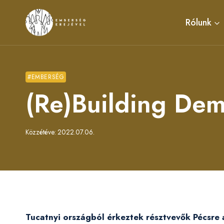
Skip
to
Rólunk
content
#EMBERSÉG
(Re)Building Dem
Közzétéve:
2022.07.06.
Tucatnyi országból érkeztek résztvevők Pécsre a