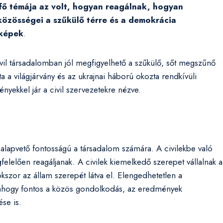
fő témája az volt, hogyan reagálnak, hogyan
közösségei a szűkülő térre és a demokrácia
 képek
.
vil társadalomban jól megfigyelhető a szűkülő, sőt megszűnő
ta a világjárvány és az ukrajnai háború okozta rendkívüli
ekkel jár a civil szervezetekre nézve.
 alapvető fontosságú a társadalom számára. A civilekbe való
elelően reagáljanak. A civilek kiemelkedő szerepet vállalnak a
szor az állam szerepét látva el. Elengedhetetlen a
t, ahogy fontos a közös gondolkodás, az eredmények
ése is.