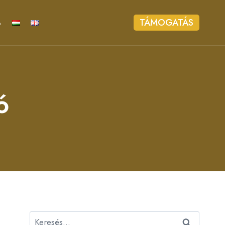
%
TÁMOGATÁS
ó
Keresés: