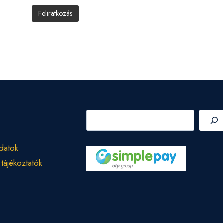
Keresés
datok
 tájékoztatók
k