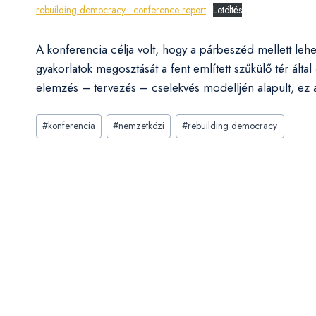
rebuilding democracy_ conference report
Letöltés
A konferencia célja volt, hogy a párbeszéd mellett leh
gyakorlatok megosztását a fent említett szűkülő tér által
elemzés – tervezés – cselekvés modelljén alapult, ez a 
Post
#
konferencia
#
nemzetközi
#
rebuilding democracy
Tags: