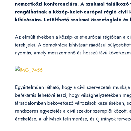
nemzetközi konferenciára. A szakmai találkozó 
reagálhatnak a közép-kelet-európai régió civil 
kihívásaira. L
etölthető szakmai összefoglaló és
Az elmúlt években a közép-kelet-európai régióban a ci
terek jelei. A demokrácia kihívásait ráadásul súlyosbítot
nyomás, amely messzemenő és hosszú távú következmény
Egyértelműen látható, hogy a civil szervezetek munkája
befektetés lehetővé teszi, hogy válsághelyzetekben megf
társadalomban bekövetkező változások kezelésében, sok
rendszeres egyeztetés a civil szektor szereplői közöt
értékelése, a kihívások felismerése, és új irányok tervez