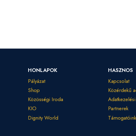
HONLAPOK
HASZNOS
Pályázat
Kapcsolat
Shop
Közérdekű a
Közösségi Iroda
Adatkezelési
KIO
Partnerek
Dignity World
Támogatóin