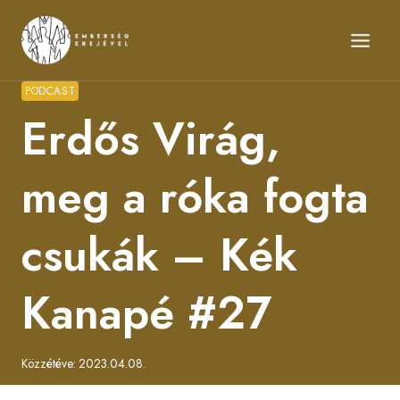
Skip
to
content
PODCAST
Erdős Virág,
meg a róka fogta
csukák – Kék
Kanapé #27
Közzétéve:
2023.04.08.