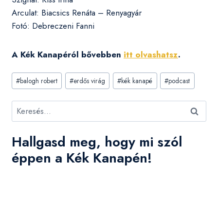
Arculat: Biacsics Renáta – Renyagyár
Fotó: Debreczeni Fanni
A Kék Kanapéról bővebben
itt olvashatsz
.
Post
#
balogh robert
#
erdős virág
#
kék kanapé
#
podcast
Tags:
Keresés:
Hallgasd meg, hogy mi szól
éppen a Kék Kanapén!