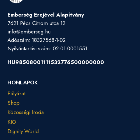
Emberség Erejével Alapítvány
7621 Pécs Citrom utca 12.
info@emberseg.hu
Adószám: 18327568-1-02
Nyilvántartási szám: 02-01-0001551
HU98508001111532776500000000
HONLAPOK
Pályázat
Shop
Közösségi Iroda
KIO
Dignity World