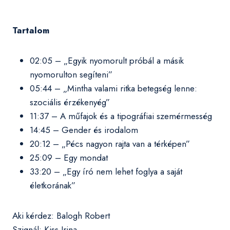
Tartalom
02:05 – „Egyik nyomorult próbál a másik
nyomorulton segíteni”
05:44 – „Mintha valami ritka betegség lenne:
szociális érzékenyég”
11:37 – A műfajok és a tipográfiai szemérmesség
14:45 – Gender és irodalom
20:12 – „Pécs nagyon rajta van a térképen”
25:09 – Egy mondat
33:20 – „Egy író nem lehet foglya a saját
életkorának”
Aki kérdez: Balogh Robert
Szignál: Kiss Irina