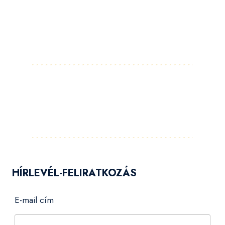
Facebook
Instagram
LinkedIn
Pinterest
YouTube
Flickr
HÍRLEVÉL-FELIRATKOZÁS
E-mail cím