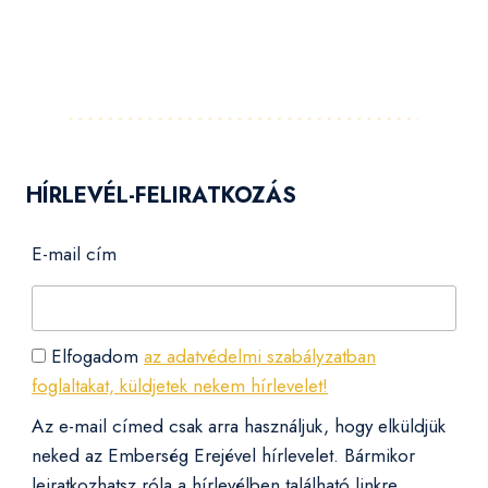
Facebook
Instagram
LinkedIn
Pinterest
YouTube
Flickr
HÍRLEVÉL-FELIRATKOZÁS
E-mail cím
Elfogadom
az adatvédelmi szabályzatban
foglaltakat, küldjetek nekem hírlevelet!
Az e-mail címed csak arra használjuk, hogy elküldjük
neked az Emberség Erejével hírlevelet. Bármikor
leiratkozhatsz róla a hírlevélben található linkre