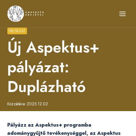
Skip
to
content
PÁLYÁZAT
Új Aspektus+
pályázat:
Duplázható
Közzétéve:
2025.12.02.
Pályázz az Aspektus+ programba
adománygyűjtő tevékenységgel, az Aspektus