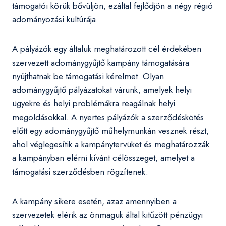
támogatói körük bővüljön, ezáltal fejlődjön a négy régió
adományozási kultúrája.
A pályázók egy általuk meghatározott cél érdekében
szervezett adománygyűjtő kampány támogatására
nyújthatnak be támogatási kérelmet. Olyan
adománygyűjtő pályázatokat várunk, amelyek helyi
ügyekre és helyi problémákra reagálnak helyi
megoldásokkal. A nyertes pályázók a szerződéskötés
előtt egy adománygyűjtő műhelymunkán vesznek részt,
ahol véglegesítik a kampánytervüket és meghatározzák
a kampányban elérni kívánt célösszeget, amelyet a
támogatási szerződésben rögzítenek.
A kampány sikere esetén, azaz amennyiben a
szervezetek elérik az önmaguk által kitűzött pénzügyi