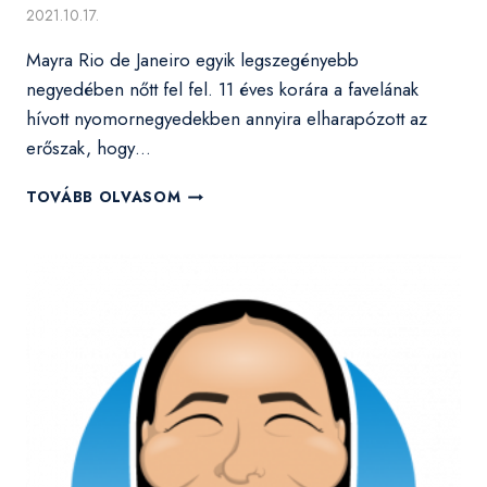
2021.10.17.
Mayra Rio de Janeiro egyik legszegényebb
negyedében nőtt fel fel. 11 éves korára a favelának
hívott nyomornegyedekben annyira elharapózott az
erőszak, hogy…
EMBERI
TOVÁBB OLVASOM
JOGI
VILÁGNAPOK
OKTÓBER
17.:
A
SZEGÉNYSÉG
ELLENI
KÜZDELEM
VILÁGNAPJA