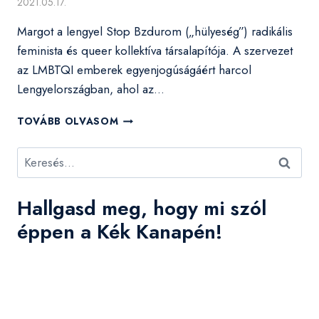
2021.05.17.
Margot a lengyel Stop Bzdurom („hülyeség”) radikális
feminista és queer kollektíva társalapítója. A szervezet
az LMBTQI emberek egyenjogúságáért harcol
Lengyelországban, ahol az…
EMBERI
TOVÁBB OLVASOM
JOGI
VILÁGNAPOK
Keresés:
MÁJUS
17.:
A
Hallgasd meg, hogy mi szól
HOMOFÓBIA,
TRANSZFÓBIA
éppen a Kék Kanapén!
ÉS
BIFÓBIA
ELLENI
VILÁGNAP