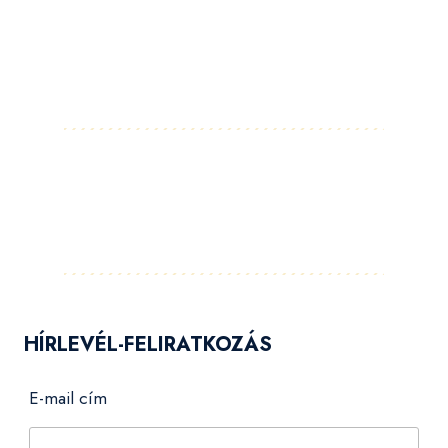
Facebook
Instagram
LinkedIn
Pinterest
YouTube
Flickr
HÍRLEVÉL-FELIRATKOZÁS
E-mail cím