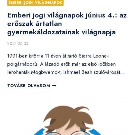
EMBERI JOGI VILÁGNAPOK
Emberi jogi világnapok június 4.: az
erőszak ártatlan
gyermekáldozatainak világnapja
2021.06.03.
1991-ben kitört a 11 éven át tartó Sierra Leone-i
polgárháború. A lázadó erők már az első időkben
lerohanták Mogbwemo-t, Ishmael Beah szülővárosát….
EMBERI
TOVÁBB OLVASOM
JOGI
VILÁGNAPOK
JÚNIUS
4.:
AZ
ERŐSZAK
ÁRTATLAN
GYERMEKÁLDOZATAINAK