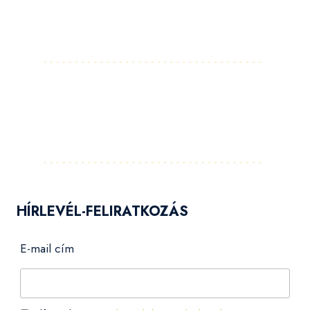
Facebook
Instagram
LinkedIn
Pinterest
YouTube
Flickr
HÍRLEVÉL-FELIRATKOZÁS
E-mail cím