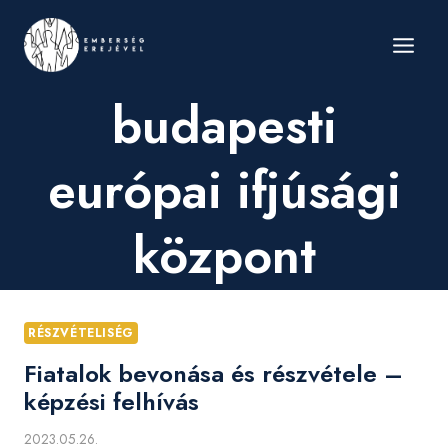
Skip
to
content
budapesti
európai ifjúsági
központ
RÉSZVÉTELISÉG
Fiatalok bevonása és részvétele –
képzési felhívás
2023.05.26.