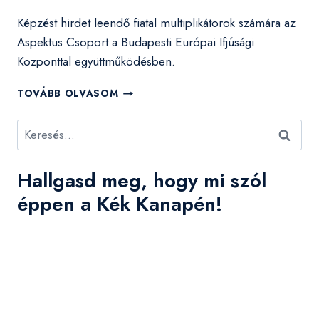
Képzést hirdet leendő fiatal multiplikátorok számára az
Aspektus Csoport a Budapesti Európai Ifjúsági
Központtal együttműködésben.
FIATALOK
TOVÁBB OLVASOM
BEVONÁSA
ÉS
Keresés:
RÉSZVÉTELE
–
KÉPZÉSI
Hallgasd meg, hogy mi szól
FELHÍVÁS
éppen a Kék Kanapén!