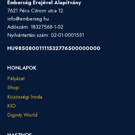
Emberség Erejével Alapítvány
7621 Pécs Citrom utca 12.
info@emberseg.hu
Adószám: 18327568-1-02
Nyilvántartási szám: 02-01-0001551
HU98508001111532776500000000
HONLAPOK
Pályázat
Shop
Közösségi Iroda
KIO
Dignity World