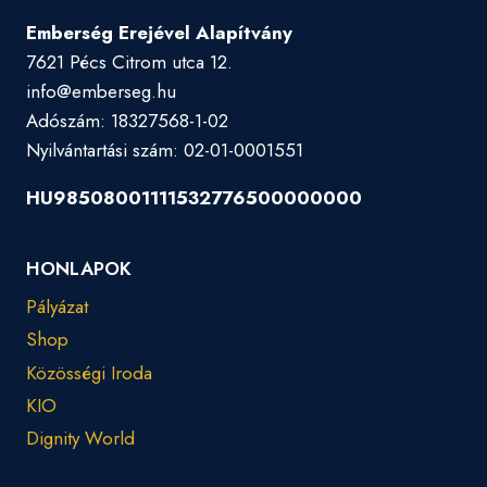
Emberség Erejével Alapítvány
7621 Pécs Citrom utca 12.
info@emberseg.hu
Adószám: 18327568-1-02
Nyilvántartási szám: 02-01-0001551
HU98508001111532776500000000
HONLAPOK
Pályázat
Shop
Közösségi Iroda
KIO
Dignity World