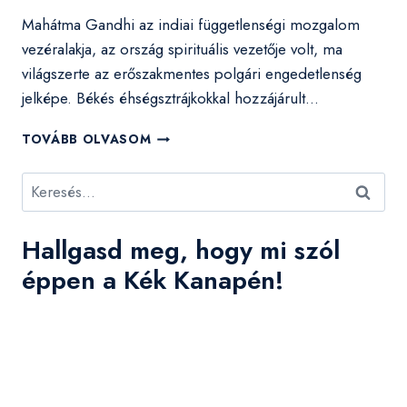
Mahátma Gandhi az indiai függetlenségi mozgalom
vezéralakja, az ország spirituális vezetője volt, ma
világszerte az erőszakmentes polgári engedetlenség
jelképe. Békés éhségsztrájkokkal hozzájárult…
EMBERI
TOVÁBB OLVASOM
JOGI
HŐSÖK
Keresés:
21.
CIKK:
A
Hallgasd meg, hogy mi szól
DEMOKRÁCIÁHOZ
VALÓ
éppen a Kék Kanapén!
JOG