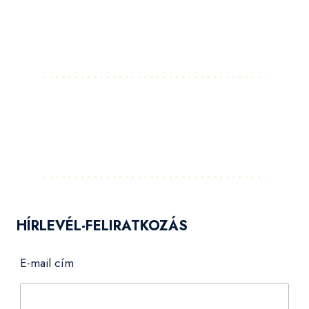
Facebook
Instagram
LinkedIn
Pinterest
YouTube
Flickr
HÍRLEVÉL-FELIRATKOZÁS
E-mail cím