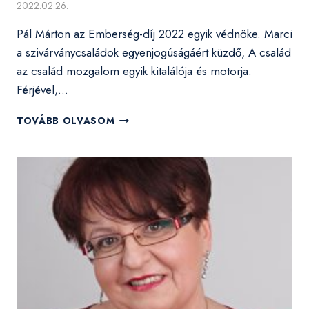
2022.02.26.
Pál Márton az Emberség-díj 2022 egyik védnöke. Marci
a szivárványcsaládok egyenjogúságáért küzdő, A család
az család mozgalom egyik kitalálója és motorja.
Férjével,…
„MENNI
TOVÁBB OLVASOM
KELL
MINDIG
ELŐRE”