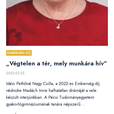
EMBERSÉG-DÍJ
„Végtelen a tér, mely munkára hív”
2022.02.25.
Idézi Pethőné Nagy Csilla, a 2022-es Emberség-díj
védnöke Madách Imre halhatatlan drámáját a vele
készült interjúnkban. A Pécsi Tudományegyetem
gyakorlógimnáziumának tanára népszerű…