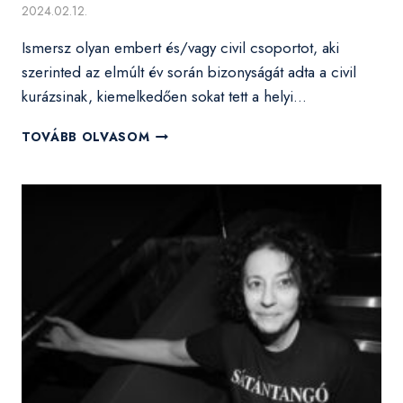
2024.02.12.
Ismersz olyan embert és/vagy civil csoportot, aki
szerinted az elmúlt év során bizonyságát adta a civil
kurázsinak, kiemelkedően sokat tett a helyi…
JELÖLJ
TOVÁBB OLVASOM
TE
IS
EMBERSÉG-
DÍJRA
FEBRUÁR
29-
IG