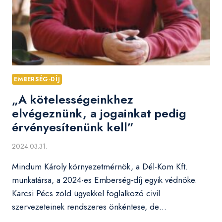
EMBERSÉG-DÍJ
„A kötelességeinkhez
elvégeznünk, a jogainkat pedig
érvényesítenünk kell”
2024.03.31.
Mindum Károly környezetmérnök, a Dél-Kom Kft.
munkatársa, a 2024-es Emberség-díj egyik védnöke.
Karcsi Pécs zöld ügyekkel foglalkozó civil
szervezeteinek rendszeres önkéntese, de…