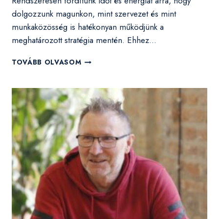
Rendszeresen fordítunk időt és energiát arra, hogy
dolgozzunk magunkon, mint szervezet és mint
munkaközösség is hatékonyan működjünk a
meghatározott stratégia mentén. Ehhez…
KÉTNAPOS
TOVÁBB OLVASOM
SZERVEZETFEJLESZTŐ
ELVONULÁSON
VETTÜNK
RÉSZT