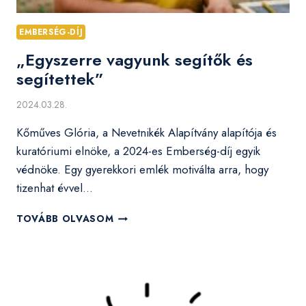
EMBERSÉG-DÍJ
„Egyszerre vagyunk segítők és
segítettek”
2024.03.28.
Kőműves Glória, a Nevetnikék Alapítvány alapítója és
kuratóriumi elnöke, a 2024-es Emberség-díj egyik
védnöke. Egy gyerekkori emlék motiválta arra, hogy
tizenhat évvel…
„EGYSZERRE
TOVÁBB OLVASOM
VAGYUNK
SEGÍTŐK
ÉS
SEGÍTETTEK”