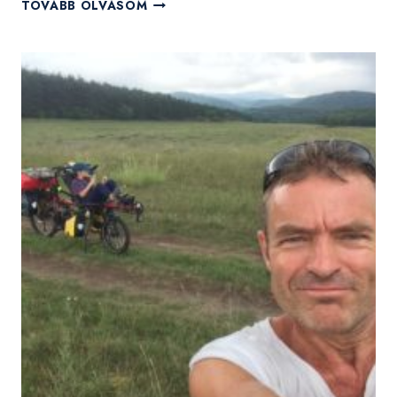
„VÉGTELEN
TOVÁBB OLVASOM
A
TÉR,
MELY
MUNKÁRA
HÍV”