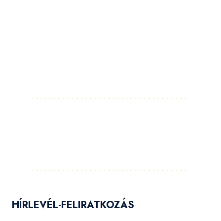
Facebook
Instagram
LinkedIn
Pinterest
YouTube
Flickr
HÍRLEVÉL-FELIRATKOZÁS