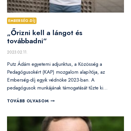
EMBERSÉG-DÍJ
„Őrizni kell a lángot és
továbbadni”
2023.02.11.
Putz Ádám egyetemi adjunktus, a Közösség a
Pedagógusokért (KAP) mozgalom alapítója, az
Emberség-díj egyik védnöke 2023-ban. A
pedagógusok munkájának támogatását tűzte ki…
„ŐRIZNI
TOVÁBB OLVASOM
KELL
A
LÁNGOT
ÉS
TOVÁBBADNI”