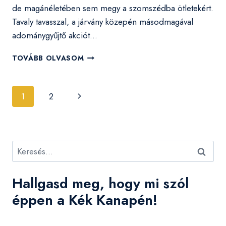
de magánéletében sem megy a szomszédba ötletekért.
Tavaly tavasszal, a járvány közepén másodmagával
adománygyűjtő akciót…
„KELL
TOVÁBB OLVASOM
A
SZÍVNEK,
MEG
Page
Következő
1
2
A
navigation
LÉLEKNEK”
oldal
Keresés:
Hallgasd meg, hogy mi szól
éppen a Kék Kanapén!