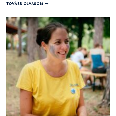
„A
TOVÁBB OLVASOM
KÖTELESSÉGEINKHEZ
ELVÉGEZNÜNK,
A
JOGAINKAT
PEDIG
ÉRVÉNYESÍTENÜNK
KELL”