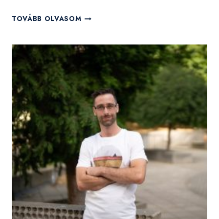
“IGYEKSZEM
TOVÁBB OLVASOM
ÉRTENI
A
FOLYAMATOKAT,
ÉS
PRÓBÁLOK
AZ
ELVEIM
MENTÉN
CSELEKEDNI”