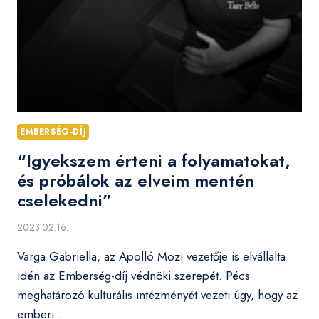
EMBERSÉG-DÍJ
“Igyekszem érteni a folyamatokat,
és próbálok az elveim mentén
cselekedni”
2023.02.16.
Varga Gabriella, az Apolló Mozi vezetője is elvállalta
idén az Emberség-díj védnöki szerepét. Pécs
meghatározó kulturális intézményét vezeti úgy, hogy az
emberi…