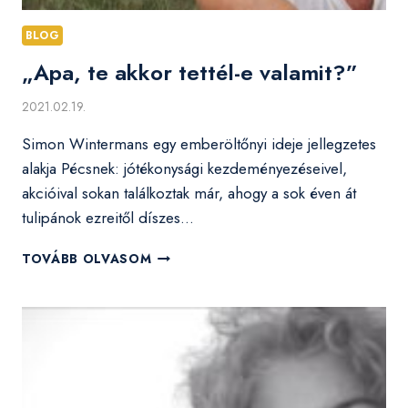
BLOG
„Apa, te akkor tettél-e valamit?”
2021.02.19.
Simon Wintermans egy emberöltőnyi ideje jellegzetes
alakja Pécsnek: jótékonysági kezdeményezéseivel,
akcióival sokan találkoztak már, ahogy a sok éven át
tulipánok ezreitől díszes…
„APA,
TOVÁBB OLVASOM
TE
AKKOR
TETTÉL-
E
VALAMIT?”