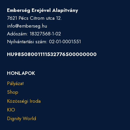
Emberség Erejével Alapítvány
7621 Pécs Citrom utca 12.
info@emberseg.hu
Adószám: 18327568-1-02
Nyilvántartási szám: 02-01-0001551
HU98508001111532776500000000
HONLAPOK
Pályázat
Shop
Közösségi Iroda
KIO
Dignity World