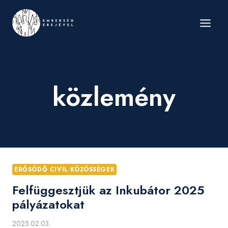
Skip
to
content
közlemény
ERŐSÖDŐ CIVIL KÖZÖSSÉGEK
Felfüggesztjük az Inkubátor 2025
pályázatokat
2025.02.03.