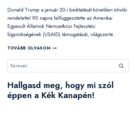
Donald Trump a január 20-i beiktatását követően elnöki
rendelettel 90 napra felfüggesztette az Amerikai
Egyesült Államok Nemzetközi Fejlesztési
Ügynökségének (USAID) támogatását, világszerte…
FELFÜGGESZTJÜK
TOVÁBB OLVASOM
AZ
INKUBÁTOR
Keresés:
2025
PÁLYÁZATOKAT
Hallgasd meg, hogy mi szól
éppen a Kék Kanapén!