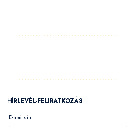
Facebook
Instagram
LinkedIn
Pinterest
YouTube
Flickr
HÍRLEVÉL-FELIRATKOZÁS
E-mail cím