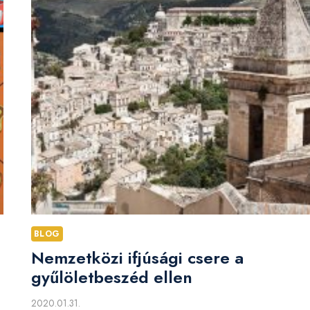
BLOG
Nemzetközi ifjúsági csere a
gyűlöletbeszéd ellen
2020.01.31.