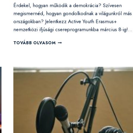
Érdekel, hogyan működik a demokrácia? Szívesen
megismernéd, hogyan gondolkodnak a világunkról más
országokban? Jelentkezz Active Youth Erasmus+
nemzetközi ifjúsági csereprogramunkba március 8-ig!…
IFJÚSÁGI
TOVÁBB OLVASOM
CSERE
SZLOVÉNIÁBAN