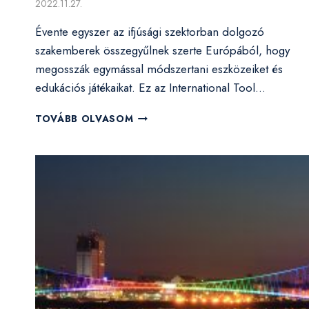
2022.11.27.
Évente egyszer az ifjúsági szektorban dolgozó
szakemberek összegyűlnek szerte Európából, hogy
megosszák egymással módszertani eszközeiket és
edukációs játékaikat. Ez az International Tool…
FRANCIAORSZÁGBAN
TOVÁBB OLVASOM
MUTATTUK
BE
A
KULTÚRA
VÍZITÚRÁT