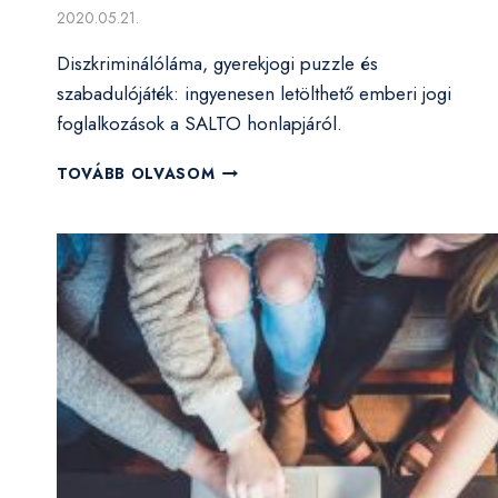
2020.05.21.
Diszkriminálóláma, gyerekjogi puzzle és
szabadulójáték: ingyenesen letölthető emberi jogi
foglalkozások a SALTO honlapjáról.
HÁROM
TOVÁBB OLVASOM
REMEK
EMBERI
JOGI
JÁTÉK
KÉPZŐKNEK