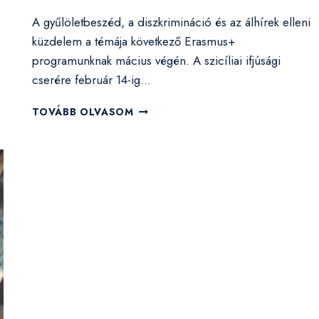
A gyűlöletbeszéd, a diszkrimináció és az álhírek elleni
küzdelem a témája következő Erasmus+
programunknak mácius végén. A szicíliai ifjúsági
cserére február 14-ig…
NEMZETKÖZI
TOVÁBB OLVASOM
IFJÚSÁGI
CSERE
A
GYŰLÖLETBESZÉD
ELLEN