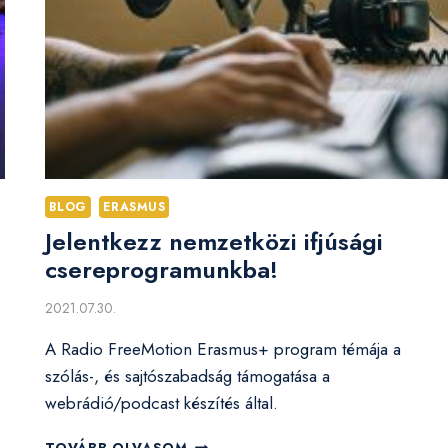
BLOG
ERASMUS
Jelentkezz nemzetközi ifjúsági
csereprogramunkba!
2021.07.30.
A Radio FreeMotion Erasmus+ program témája a
szólás-, és sajtószabadság támogatása a
webrádió/podcast készítés által.
JELENTKEZZ
TOVÁBB OLVASOM