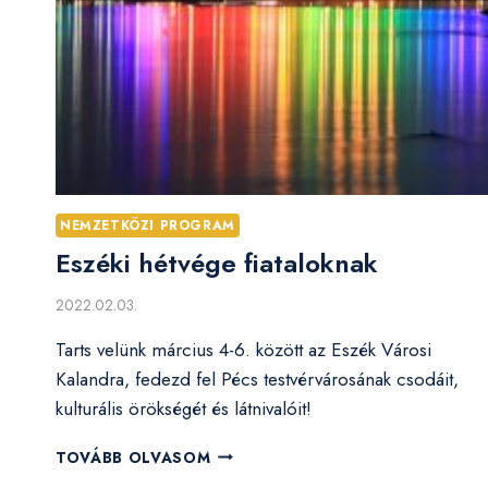
NEMZETKÖZI PROGRAM
Eszéki hétvége fiataloknak
2022.02.03.
Tarts velünk március 4-6. között az Eszék Városi
Kalandra, fedezd fel Pécs testvérvárosának csodáit,
kulturális örökségét és látnivalóit!
ESZÉKI
TOVÁBB OLVASOM
HÉTVÉGE