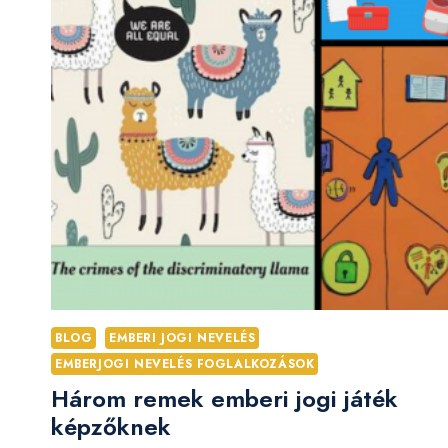
BLOG
EMBERI JOGI NEVELÉS
EMBERJOGI NEVELÉS FOGLALKOZÁSOK
Három remek emberi jogi játék
képzőknek