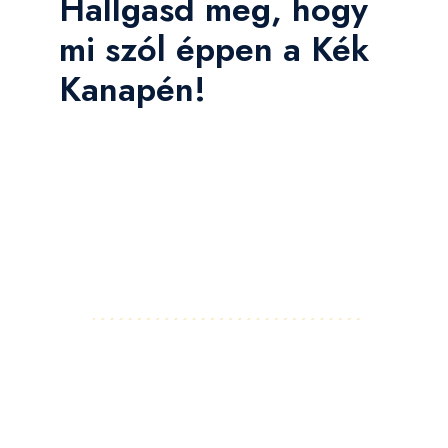
Hallgasd meg, hogy
mi szól éppen a Kék
Kanapén!
Facebook
Instagram
LinkedIn
Pinterest
YouTube
Flickr