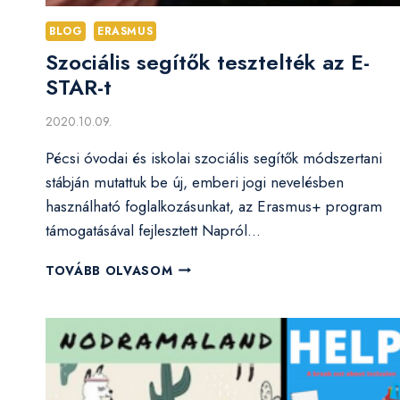
BLOG
ERASMUS
Szociális segítők tesztelték az E-
STAR-t
2020.10.09.
Pécsi óvodai és iskolai szociális segítők módszertani
stábján mutattuk be új, emberi jogi nevelésben
használható foglalkozásunkat, az Erasmus+ program
támogatásával fejlesztett Napról…
SZOCIÁLIS
TOVÁBB OLVASOM
SEGÍTŐK
TESZTELTÉK
AZ
E-
STAR-
T