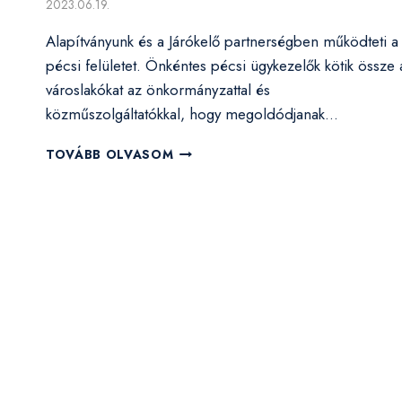
2023.06.19.
Alapítványunk és a Járókelő partnerségben működteti a
pécsi felületet. Önkéntes pécsi ügykezelők kötik össze 
városlakókat az önkormányzattal és
közműszolgáltatókkal, hogy megoldódjanak…
ELINDULT
TOVÁBB OLVASOM
A
PÉCSI
JÁRÓKELŐ,
JELENTS
BE
EGY
PROBLÉMÁT!