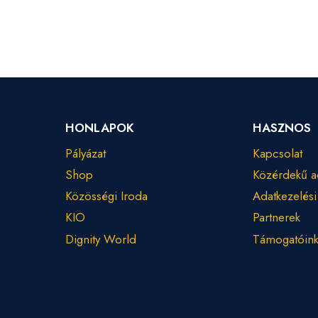
HONLAPOK
HASZNOS
Pályázat
Kapcsolat
Shop
Közérdekű a
Közösségi Iroda
Adatkezelési
KIO
Partnerek
Dignity World
Támogatóin