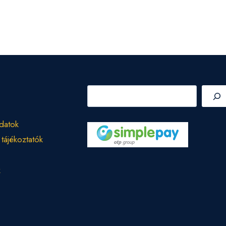
Keresés
datok
 tájékoztatók
k