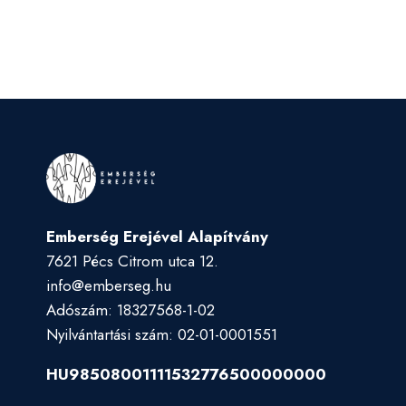
Emberség Erejével Alapítvány
7621 Pécs Citrom utca 12.
info@emberseg.hu
Adószám: 18327568-1-02
Nyilvántartási szám: 02-01-0001551
HU98508001111532776500000000