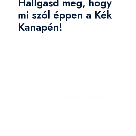
Hallgasd meg, hogy
mi szól éppen a Kék
Kanapén!
Facebook
Instagram
LinkedIn
Pinterest
YouTube
Flickr