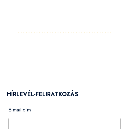
Facebook
Instagram
LinkedIn
Pinterest
YouTube
Flickr
HÍRLEVÉL-FELIRATKOZÁS
E-mail cím