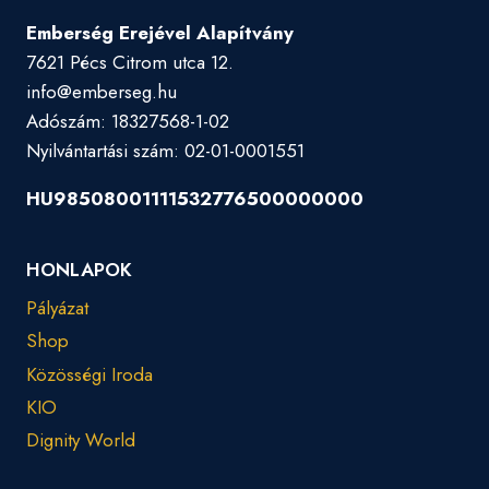
Emberség Erejével Alapítvány
7621 Pécs Citrom utca 12.
info@emberseg.hu
Adószám: 18327568-1-02
Nyilvántartási szám: 02-01-0001551
HU98508001111532776500000000
HONLAPOK
Pályázat
Shop
Közösségi Iroda
KIO
Dignity World