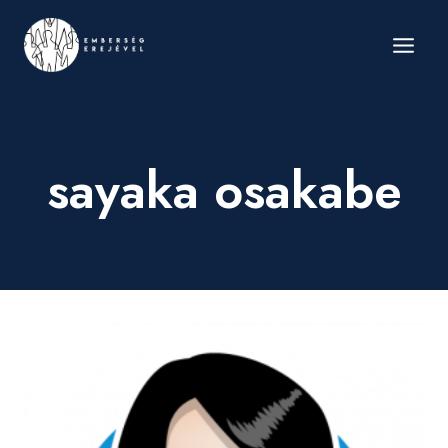
Skip
to
content
sayaka osakabe