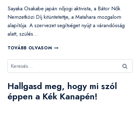
Sayaka Osakabe japán nőjogi aktivista, a Bátor Nők
Nemzetközi Díj kitüntetettje, a Matahara mozgalom
alapítója. A szervezet segítséget nyújt a várandósság
alatt, szülés…
EMBERI
TOVÁBB OLVASOM
JOGI
HŐSÖK
Keresés:
24.
CIKK:
A
Hallgasd meg, hogy mi szól
SZABADIDŐHÖZ
VALÓ
éppen a Kék Kanapén!
JOG